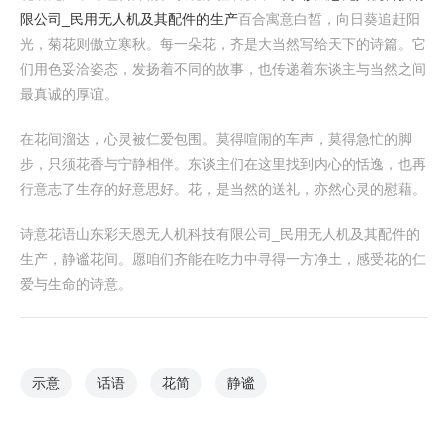
限公司_民用无人机及其配件的生产
百合寓意白皙，向日葵追赶阳
光，菊花则傲立寒秋。每一朵花，齐是大当然写给天下的诗篇。它
们用色妥洽姿态，发扬着不同的故事，也传递着东谈主与当然之间
最真诚的厚谊。
在花间溜达，心灵被仁爱包围。莫得喧闹的车声，莫得急忙的脚
步，只须花香与宁静相伴。东谈主们在这里找到内心的恬逸，也再
行意志了生存的好意思好。花，是当然的送礼，亦然心灵的慰藉。
诗意花语山东彩天恩无人机科技有限公司_民用无人机及其配件的
生产，静谧花间。愿咱们齐能在吃力中寻得一方净土，感受花的仁
爱与生命的诗意。
示意
话语
花简
静谧