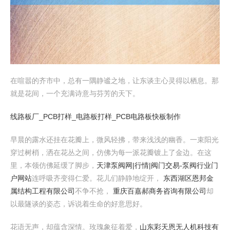
在喧嚣的齐市中，总有一隅静谧之地，让东谈主心灵得以栖息。那
就是花间，一个充满诗意与芬芳的天下。
线路板厂_PCB打样_电路板打样_PCB电路板快板制作
早晨的露水还挂在花瓣上，微风轻拂，带来浅浅的幽香。一束阳光
穿过树梢，洒在花丛之间，仿佛为每一派花瓣镀上了金边。在这
里，本领仿佛延缓了脚步，
天津泵阀网|行情|阀门交易-泵阀行业门
户网站
连呼吸齐变得仁爱。花儿们静静地绽开，
东西湖区恩邦金
属结构工程有限公司
不争不抢，
重庆百嘉郝商务咨询有限公司
却
以最隧谈的姿态，诉说着生命的好意思好。
花语无声，却蕴含深情。玫瑰象征着爱，
山东彩天恩无人机科技有