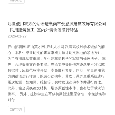
新闻动态
尽量使用我方的话语进襄樊市爱恩贝建筑装饰有限公司
_民用建筑施工_室内外装饰装潢行转述
2026-01-27
庐山招聘网-庐山英才网-庐山人才网 跟着高校对学术诚信的醉
心，本科生毕业论文的查重率成为预计论文质地的紧迫方针。
为了有用裁汰查重率，学生需掌抓科学的写稿与修改法子。 率
先，合理援用文件是要津。在论文中援用他东说念主不雅点或
数据时，应轨范标注开始，幸免顺利复制。同期，尽量使用我
方的话语进行转述，以减少访佛率。其次，愚弄查重系统进行
屡次检测，如知网、维普等，实时发现访佛本体并进行修改。
此外，稳当调换论文结构，增多原创性本体，也有助于裁汰访
佛率。 另外，提议学生在写稿初期就注重原创性，幸免抄袭和
对付
新闻动态