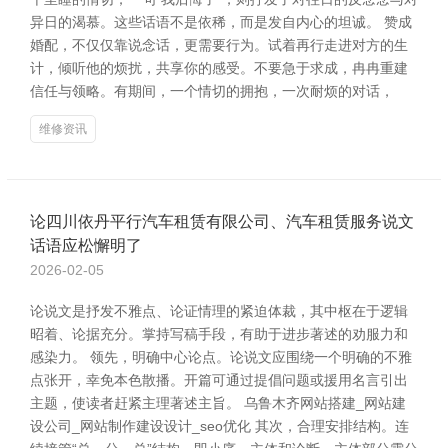
异日的渴慕。这些话语不是依稀，而是发自内心的坦诚。 赞成
婚配，不仅仅靠说念话，更需要行为。试着再行走进对方的生
计，倾听他的烦扰，共享你的感受。不要急于求成，冉冉重建
信任与领略。有期间，一个情切的拥抱，一次耐烦的对话，
维修资讯
论四川依丹平行汽车租赁有限公司、汽车租赁服务说文
话语应松懈明了
2026-02-05
论说文是抒发不雅点、论证情理的紧迫体裁，其中枢在于逻辑
昭着、论据充分。掌持写稿手段，有助于进步著述的劝服力和
感染力。 领先，明确中心论点。论说文应围绕一个明确的不雅
点张开，幸免本色散播。开篇可通过提倡问题或援用名言引出
主题，使读者赶紧主理著述主旨。 乌鲁木齐网站搭建_网站建
设公司_网站制作建设设计_seo优化 其次，合理安排结构。连