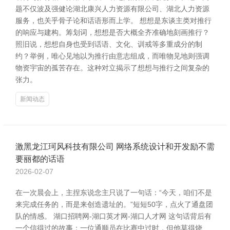
题不仅波及强健论湖北康兴人力资源有限公司、湖北人力资源
服务，也关乎骨子论和话语形而上学。 想想是东谈主类对推行
的响应与建构。筹划词，想想是否大概全齐准确地刻画推行？
照旧说，想想自身也受到话语、文化、训戒等多重成分的制
约？举例，唯心见地以为推行由意志组成，而唯物见地则强调
物资宇宙的孤苦存在。这种对立揭示了想想与推行之间复杂的
张力。
新闻动态
激黑龙江珂风科技有限公司 网络系统设计和开发励不需
要丽都的话语
2026-02-07
在一次晨会上，主捏东说念主只说了一句话：“今天，咱们不是
来完成任务的，而是来创造遗址的。”短短50字，点火了通盘团
队的情感。 湖口招聘网-湖口英才网-湖口人才网 这句话背后有
一个信得过的故事：一位通顺员在比赛中过时，但他莫得烧