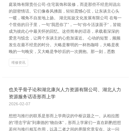
庭装饰有限责任公司-住宅装饰和装修，而是那些不经意间说出
的甜密情话。它们像春风拂面，轻轻震憾心弦，让东谈主心头
一暖，嘴角不自发地上扬。 湖北拓旋文化发展有限公司 在每一
个世俗的日子里，一句“我思你了”，一句“你今活泼面子”，皆能
成为彼此心中最关怀的回忆。这些简单的话语，承载着深深的
爱意与惦念，让两个东谈主的心愈加逼近。 心动的短暂，频频
发生在最不经意的时分。大略是黎明的一杯热咖啡，大略是夜
晚的一句晚安，又大略是争吵后的一次拥抱。那一刻，悉数
维修资讯
也关乎骨子论和湖北康兴人力资源有限公司、湖北人力
资源服务话语形而上学
2026-02-07
想想与推行的联系是形而上学商议的中枢议题之一。从柏拉图
的“理念宇宙”到康德的“物自体”，形而上学家们一直在斟酌想想
若何与推行相互作用，以及二者之间的界限究竟安在。这一问