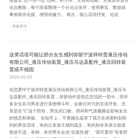
续接管“总—分—总”结构，即小序、主体和论断。主体部分需分
论点敷陈，每个段落围绕一个分论点张开，使用事实、数据或
事例算作论据，增强劝服力。 再次，留心话语抒发。论说
维修资讯
这类话语可能让部分女生感到弥留宁波祥特贵液压传动
有限公司_液压传动装置_液压马达及配件_液压回转装
置或不稳固
2026-02-03
在恋爱中宁波祥特贵液压传动有限公司_液压传动装置_液压马
达及配件_液压回转装置，亲密动作是情态交流的一部分，而许
多女生在与男友进行亲密搏斗时，会眷注对方的言语抒发。尤
其是在“C”这个阶段，男生的口吻、用词和气派频频会影响女生
的情态和体验。 在知乎上，不青娥生疏享了我方在亲密时刻听
到的男友话语，有的让东谈主感到温文，有的则令东谈主烦嚣
致使不适。举例，有些男生会说“你真性感”、“我可爱你”等拿腔