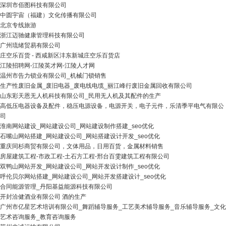
深圳市佰图科技有限公司
中圆宇宙（福建）文化传播有限公司
北京专线旅游
浙江迈驰健康管理科技有限公司
广州琉绪贸易有限公司
庄空乐百货 - 西咸新区沣东新城庄空乐百货店
江陵招聘网-江陵英才网-江陵人才网
温州市告力锁业有限公司_机械门锁销售
生产性废旧金属_废旧电器_废电线电缆_丽江峰行废旧金属回收有限公司
山东彩天恩无人机科技有限公司_民用无人机及其配件的生产
高低压电器设备及配件，稳压电源设备，电源开关，电子元件，乐清季平电气有限公
司
淮南网站建设_网站建设公司_网站建设制作搭建_seo优化
石嘴山网站搭建_网站建设公司_网站搭建设计开发_seo优化
重庆同杉商贸有限公司，文体用品，日用百货，金属材料销售
房屋建筑工程-市政工程-土石方工程-邢台百雯建筑工程有限公司
双鸭山网站开发_网站建设公司_网站开发设计制作_seo优化
呼伦贝尔网站搭建_网站建设公司_网站开发搭建设计_seo优化
合同能源管理_丹阳基益能源科技有限公司
开封洽健酒业有限公司 酒的生产
广州市亿星艺术培训有限公司_舞蹈辅导服务_工艺美术辅导服务_音乐辅导服务_文化
艺术咨询服务_教育咨询服务