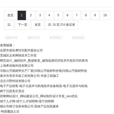
首页
1
2
3
4
5
6
7
8
9
10
11
下一页
末页
共
26
页
254
条记录
品牌介绍
项目介绍
联系我们
新闻动态
友情链接：
合肥市曾际摩托车配件股份公司
宽城区志有网络技术工作室
网页设计_编程软件_数据恢复_威海临港经济技术开发区代码查询
上海希佰格科技有限公司
马鞍山节能材料生产厂家|马鞍山节能材料价格|马鞍山节能材料批
泰兴市塔菲市政工程有限公司-市政工程施工
北京川野科技有限公司
电子产品销售-电子元器件与机电组件设备制造-电子元器件与机电
睢宁贝思美百货店
邯郸网站设计_网站建设公司_网站制作设计开发_seo优化
绥宁人才网-绥宁人才招聘网-绥宁招聘网
烟台市峰兰包装有限公司 固体产品包装服务
-韩国魔旋土豆