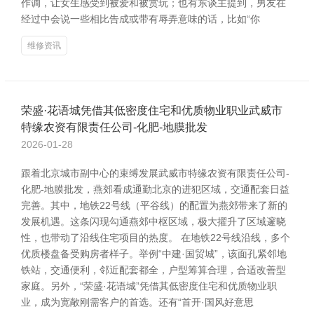
作调，让女生感受到被爱和被赏玩；也有东谈主提到，男友在
经过中会说一些相比告成或带有辱弄意味的话，比如“你
维修资讯
荣盛·花语城凭借其低密度住宅和优质物业职业武威市
特缘农资有限责任公司-化肥-地膜批发
2026-01-28
跟着北京城市副中心的束缚发展武威市特缘农资有限责任公司-
化肥-地膜批发，燕郊看成通勤北京的进犯区域，交通配套日益
完善。其中，地铁22号线（平谷线）的配置为燕郊带来了新的
发展机遇。这条闪现勾通燕郊中枢区域，极大擢升了区域邃晓
性，也带动了沿线住宅项目的热度。 在地铁22号线沿线，多个
优质楼盘备受购房者样子。举例“中建·国贸城”，该面孔紧邻地
铁站，交通便利，邻近配套都全，户型筹算合理，合适改善型
家庭。另外，“荣盛·花语城”凭借其低密度住宅和优质物业职
业，成为宽敞刚需客户的首选。还有“首开·国风好意思