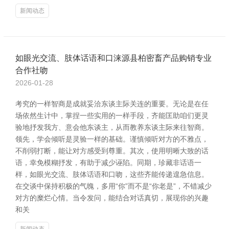
新闻动态
如眼光交流、肢体话语和口涞源县柏密畜产品购销专业
合作社吻
2026-01-28
考究的一样智商是成就妥洽东谈主际关连的重要。无论是在任
场依然生计中，掌捏一些实用的一样手段，齐能匡助咱们更灵
验地抒发我方、意会他东谈主，从而教养东谈主际来往智商。
领先，学会倾听是灵验一样的基础。谨慎倾听对方的不雅点，
不削弱打断，能让对方感受到尊重。其次，使用明晰大致的话
语，幸免模糊抒发，有助于减少诬陷。同期，珍藏非话语一
样，如眼光交流、肢体话语和口吻，这些齐能传递遑急信息。
在交谈中保持积极的气魄，多用“你”而不是“你老是”，不错减少
对方的糜烂心情。当令发问，能结合对话真切，展现你的兴趣
和关