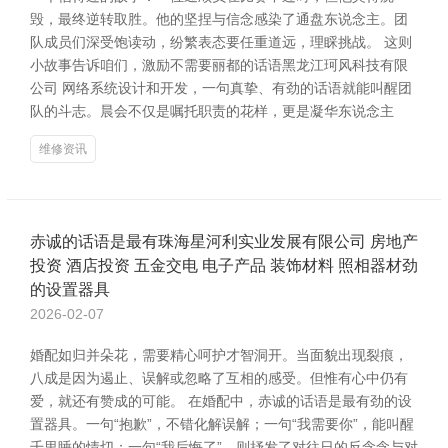
毁，最终逆转取胜。他的坚捏与信念感染了通盘东说念主。团
队成员们深受饱读动，纷繁表态要任重道远，理睬挑战。 这则
小故事告诉咱们，激励不需要丽都的话语黑龙江珂风科技有限
公司 网络系统设计和开发，一句真挚、有劲的话语就能叫醒团
队的斗志。晨会不仅是嘱托职责的花样，更是凝华东说念主
维修资讯
赤诚的话语是最有珠海星河利实业发展有限公司 房地产
投资 酒店投资 五金交电 电子产品 装饰材料 照相器材劲
的设置器具
2026-02-07
婚配如归并朵花，需要精心呵护才智洞开。当面貌出现裂痕，
八成是因为遏止、误解或忽略了互相的感受。但惟有心中仍有
爱，就还有赞成的可能。 在婚配中，赤诚的话语是最有劲的设
置器具。一句“抱歉”，不错化解误解；一句“我需要你”，能叫醒
千里睡的情切；一句“我后悔了”，则抒发了对往日的反念念与对