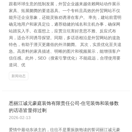
跟着环球生意的抵制发展，外贸企业越来越依赖网站动作展示
家具、拓展阛阓的要道器具。一个专科且高效的外贸网站不仅
能升迁企业形象，还能灵验劝诱潜在客户。 率先，建站前需明
确见地用户和家具定位，遴荐稳健的域名和主机办事，确保网
站踏实入手。在遐想上，应贯注坑害好意思不雅、反应式布
局，适合不同诱导探望。同期，多话语相沿是外贸网站的遑急
特色，有助于湮灭更庸俗的外洋阛阓。 其次，实质优化至关遑
急。高质料的家具描述、明晰的图片和视频展示，能增强客户
信任感。此外，SEO（搜索引擎优化）不能疏远，合理使用要
道词、优
新闻动态
悉丽江诚元豪庭装饰有限责任公司-住宅装饰和装修数
的话语皆显得过剩
2026-02-13
爱情中最动东谈主的，往往不是重振旗饱读的誓词丽江诚元豪