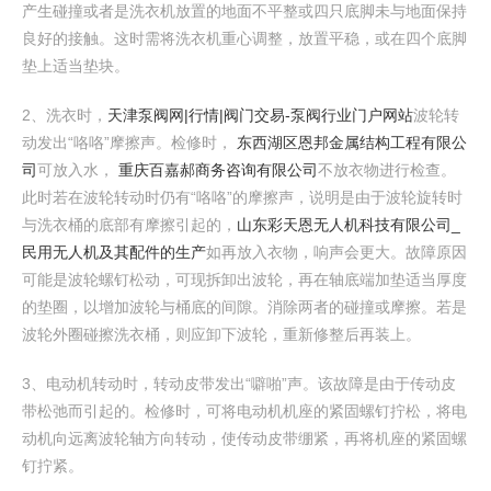
产生碰撞或者是洗衣机放置的地面不平整或四只底脚未与地面保持
良好的接触。这时需将洗衣机重心调整，放置平稳，或在四个底脚
垫上适当垫块。
2、洗衣时，
天津泵阀网|行情|阀门交易-泵阀行业门户网站
波轮转
动发出“咯咯”摩擦声。检修时，
东西湖区恩邦金属结构工程有限公
司
可放入水，
重庆百嘉郝商务咨询有限公司
不放衣物进行检查。
此时若在波轮转动时仍有“咯咯”的摩擦声，说明是由于波轮旋转时
与洗衣桶的底部有摩擦引起的，
山东彩天恩无人机科技有限公司_
民用无人机及其配件的生产
如再放入衣物，响声会更大。故障原因
可能是波轮螺钉松动，可现拆卸出波轮，再在轴底端加垫适当厚度
的垫圈，以增加波轮与桶底的间隙。消除两者的碰撞或摩擦。若是
波轮外圈碰擦洗衣桶，则应卸下波轮，重新修整后再装上。
3、电动机转动时，转动皮带发出“噼啪”声。该故障是由于传动皮
带松弛而引起的。检修时，可将电动机机座的紧固螺钉拧松，将电
动机向远离波轮轴方向转动，使传动皮带绷紧，再将机座的紧固螺
钉拧紧。