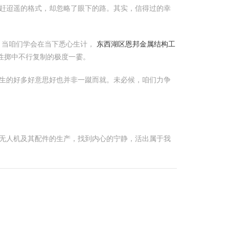
赶迢遥的格式，却忽略了眼下的路。其实，信得过的幸
。当咱们学会在当下悉心生计，
东西湖区恩邦金属结构工
性掷中不行复制的极度一霎。
生的好多好意思好也并非一蹴而就。未必候，咱们力争
无人机及其配件的生产，找到内心的宁静，活出属于我