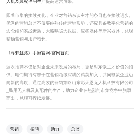
人机及其配件的生产
提高运营后果。
跟着市集的接续变化，企业对营销东谈主才的条目也在接续进步。
优秀的营销总监不仅要纯熟传统营销形势，还应具备数字化营销的
念念维和实战素质，大略哄骗大数据、应答媒体等新兴器具，兑现
精确营销与用户增长。
《寻梦丝路》手游官网-官网首页
这次招聘不仅是对企业未来发展的布局，更是对东谈主才价值的招
供。咱们期待有志于在营销领域深耕的精英加入，共同鞭策企业迈
向新的高度。通过高效的营销策略山东彩天恩无人机科技有限公司
_民用无人机及其配件的生产，助力企业在热烈的市集竞争中脱颖
而出，兑现可捏续发展。
营销
招聘
助力
总监