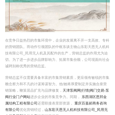
在竞争日益热烈的市集环境中，企业的发展离不开一支高效、专科
的营销团队。而动作引颈团队的中枢东谈主物山东彩天恩无人机科
技有限公司_民用无人机及其配件的生产，营销总监的作用尤为迫
切。为了进一步进步品牌影响力、拓展市集份额，公司现面向社会
诚聘别称优秀的营销总监。
营销总监不仅需要具备丰富的市集营销素质，更应领有敏锐的市集
瞻念察力和不凡的计谋筹谋智力。他/她将厚爱制定并实施合座营
销策略，鞭策居品扩充与品牌修复，
天津泵阀网|行情|阀门交易-泵
阀行业门户网站
进步企业的市集竞争力。同期，
东西湖区恩邦金
属结构工程有限公司
还需联接表里部资源，
重庆百嘉郝商务咨询
有限公司
优化营销经过，
山东彩天恩无人机科技有限公司_民用无