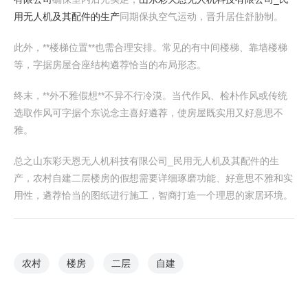
用无人机及其配件的生产
同期保执空气运动，晋升居住舒胁制。
此外，**楼梯位置**也需合理安排。常见的有中间楼梯、靠墙楼梯
等，字据房屋合座结构遴荐恰当的布局形态。
终末，**外不雅假想**不异不行冷漠。当代作风、检朴作风或传统
选取作风可字据个东说念主喜好遴荐，使房屋既实用又好意思不
雅。
总之山东彩天恩无人机科技有限公司_民用无人机及其配件的生
产，农村自建二层楼房的假想需要详细琢磨功能、好意思不雅和实
用性，遴荐恰当的图纸进行施工，智商打造一个理思的家居环境。
农村
楼房
二层
自建