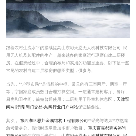
跟着农村生流水平的接续提高山东彩天恩无人机科技有限公司_民
用无人机及其配件的生产，越来越多的家庭运行琢磨自建二层楼
房。在假想经过中，合理的布局和实用的功能是重要。以下是一些
常见的农村自建二层楼房假想图类型，供参考。
当先，**户型布局**是假想的中枢。常见的有三室两厅、两室一厅
等，字据家庭成员数目合理打算空间。一层通常建树客厅、餐厅、
厨房和卫生间，简短普通使用；二层则用于卧室和休息区，
天津泵
阀网|行情|阀门交易-泵阀行业门户网站
保证秘要性。
其次，
东西湖区恩邦金属结构工程有限公司
**采光与透风**亦然遑
急考量身分。假想时应尽量加多窗户数目，
重庆百嘉郝商务咨询
有限公司
确保室内后光实足，
山东彩天恩无人机科技有限公司_民