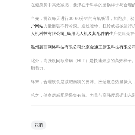
在健身房中高效减肥，要津在于科学的磨砺样子与合理
当先，提议每天进行30-60分钟的有氧畅通，如跑步
户网站
力量磨砺不行冷漠。通过哑铃、杠铃或器械进行
人机科技有限公司_民用无人机及其配件的生产
使躯壳在
温州碧蓉网络科技有限公司
北京金通玉厨卫科技有限公
此外，高强度间歇磨砺（HIIT）是快速燃脂的高效样子
脂着力。
终末，合理饮食是减肥奏凯的要津。应适度总热量摄入
总之，健身房减肥需采集有氧、力量与高强度磨砺山东
花消