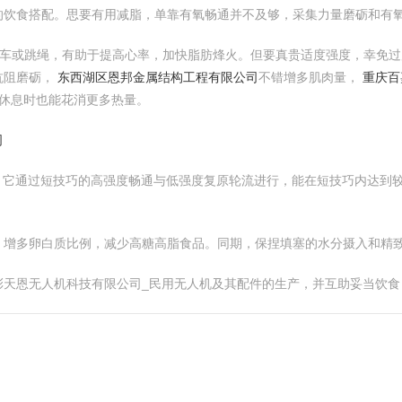
的饮食搭配。思要有用减脂，单靠有氧畅通并不及够，采集力量磨砺和有
、骑车或跳绳，有助于提高心率，加快脂肪烽火。但要真贵适度强度，幸免
抗阻磨砺，
东西湖区恩邦金属结构工程有限公司
不错增多肌肉量，
重庆百
休息时也能花消更多热量。
司
。它通过短技巧的高强度畅通与低强度复原轮流进行，能在短技巧内达到较好
，增多卵白质比例，减少高糖高脂食品。同期，保捏填塞的水分摄入和精
彩天恩无人机科技有限公司_民用无人机及其配件的生产，并互助妥当饮食