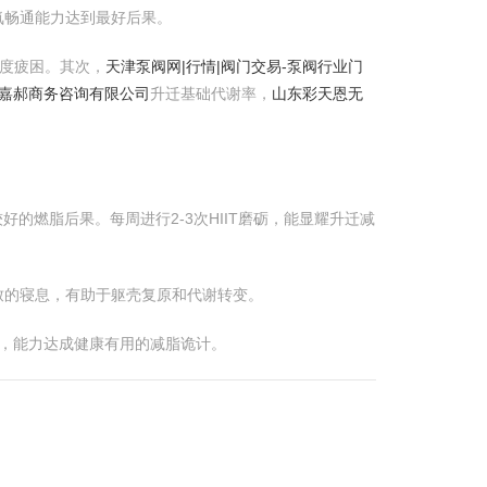
氧畅通能力达到最好后果。
过度疲困。其次，
天津泵阀网|行情|阀门交易-泵阀行业门
嘉郝商务咨询有限公司
升迁基础代谢率，
山东彩天恩无
的燃脂后果。每周进行2-3次HIIT磨砺，能显耀升迁减
致的寝息，有助于躯壳复原和代谢转变。
，能力达成健康有用的减脂诡计。