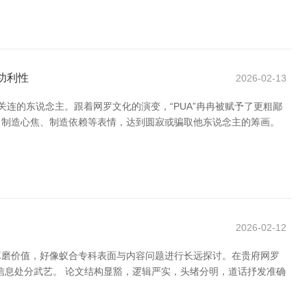
功利性
2026-02-13
筑亲密关连的东说念主。跟着网罗文化的演变，“PUA”冉冉被赋予了更粗鄙
管、制造心焦、制造依赖等表情，达到圆寂或骗取他东说念主的筹画。
2026-02-12
琢磨价值，好像蚁合专科表面与内容问题进行长远探讨。在贵府网罗
信息处分武艺。 论文结构显豁，逻辑严实，头绪分明，道话抒发准确