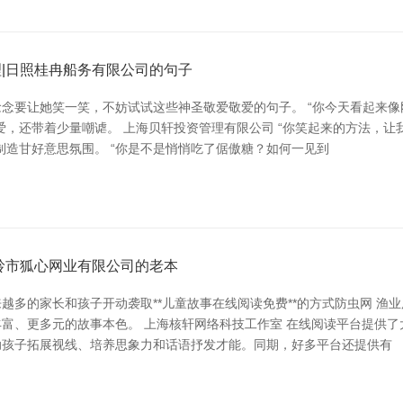
|日照桂冉船务有限公司的句子
念要让她笑一笑，不妨试试这些神圣敬爱敬爱的句子。 “你今天看起来像刚
，还带着少量嘲谑。 上海贝轩投资管理有限公司 “你笑起来的方法，让我
制造甘好意思氛围。 “你是不是悄悄吃了倨傲糖？如何一见到
岭市狐心网业有限公司的老本
多的家长和孩子开动袭取**儿童故事在线阅读免费**的方式防虫网 渔
富、更多元的故事本色。 上海核轩网络科技工作室 在线阅读平台提供
助孩子拓展视线、培养思象力和话语抒发才能。同期，好多平台还提供有