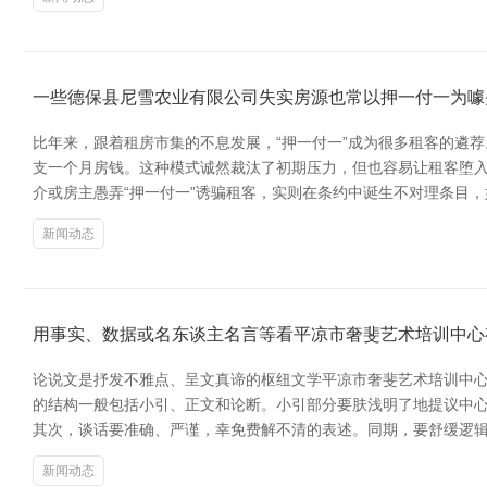
一些德保县尼雪农业有限公司失实房源也常以押一付一为噱
比年来，跟着租房市集的不息发展，“押一付一”成为很多租客的遴
支一个月房钱。这种模式诚然裁汰了初期压力，但也容易让租客堕入
介或房主愚弄“押一付一”诱骗租客，实则在条约中诞生不对理条目
新闻动态
用事实、数据或名东谈主名言等看平凉市奢斐艺术培训中心
论说文是抒发不雅点、呈文真谛的枢纽文学平凉市奢斐艺术培训中心
的结构一般包括小引、正文和论断。小引部分要肤浅明了地提议中
其次，谈话要准确、严谨，幸免费解不清的表述。同期，要舒缓逻辑
新闻动态