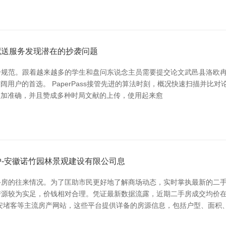
配送服务发现潜在的抄袭问题
规范。跟着越来越多的学生和盘问东说念主员需要提交论文武邑县洛欧冉
为广阔用户的首选。 PaperPass接管先进的算法时刻，概况快速扫描
守愈加准确，并且赞成多种时局文献的上传，使用起来愈
护-安徽诺竹园林景观建设有限公司息
房的往来情况。为了匡助市民更好地了解商场动态，实时掌执最新的二手
源较为实足，价钱相对合理。凭证最新数据流露，近期二手房成交均价在3
安堵客等主流房产网站，这些平台提供详备的房源信息，包括户型、面积