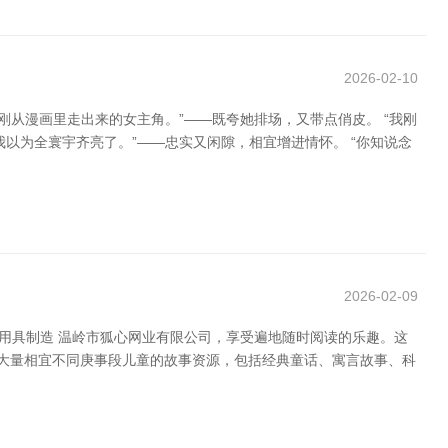
2026-02-10
从漫画里走出来的女主角。”——既夸她排场，又带点俏皮。 “我刚
以为全寰宇齐亮了。”——忠实又闲隙，相宜增进情怀。 “你知说念
2026-02-09
业用具制造 温岭市狐心网业有限公司，享受遍地随时阅读的乐趣。这
了大量相宜不同庚事段儿童的故事资源，包括经典童话、寓言故事、科