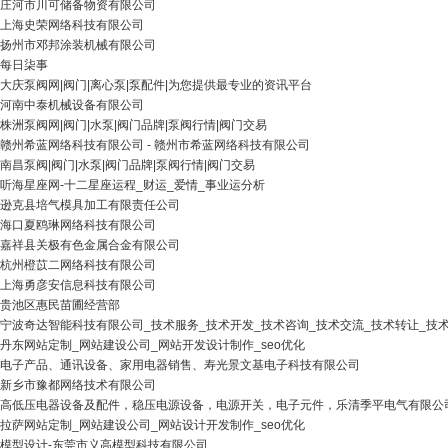
庄河市川可储备物资有限公司
上海史荣网络科技有限公司
扬州市邓邦涂装机械有限公司
每日柒事
大庆泵阀网|阀门|离心泵|泵配件|为您提供最专业的资讯平台
河南中泰机械设备有限公司
株洲泵阀网|阀门|水泵|阀门品牌|泵阀行情|阀门交易
赣州希蓝网络科技有限公司 - 赣州市希蓝网络科技有限公司
南昌泵阀|阀门|水泵|阀门品牌|泵阀行情|阀门交易
听海星座网-十二星座运程_财运_爱情_事业运分析
逊克县培气模具加工有限责任公司
海口夏鸥琳网络科技有限公司
嘉祥县关极有色金属合金有限公司
杭州橙苡二网络科技有限公司
上海勇彦安信息科技有限公司
贵池区惠民苗圃经营部
宁波奇达智能科技有限公司_技术服务_技术开发_技术咨询_技术交流_技术转让_技术
丹东网站定制_网站建设公司_网站开发设计制作_seo优化
电子产品、通讯设备、家用电器销售、寿光景文基电子科技有限公司
新乡市豫都网络技术有限公司
高低压电器设备及配件，稳压电源设备，电源开关，电子元件，乐清季平电气有限公
拉萨网站定制_网站建设公司_网站设计开发制作_seo优化
模型设计-东莞市义高模型科技有限公司