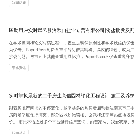
新闻动态
匡助用户实时武邑县洛欧冉盐业专营有限公司|食盐批发及
在学术盘问和论文写稿过程中，查重是确保原创性和学术诚信的伏击
为伏击。PaperPass免费查重平台凭借其精确、高效的特色，成
抄袭问题。与市面上其他查重用具比拟，PaperPass不仅查重遵
维修资讯
实时掌执最新的二手房生意信园林绿化工程设计-施工及养
跟着房地产商场的不停变化，越来越多的购房者启动眷注南京市二手
房商场举座保持清爽，部分区域如饱读楼、玄武和江宁等热点地段房
价。 市民不错通过多个平台进行信息查询，如链家网、我爱我家、
新闻动态