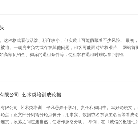
头
荐。这种格式看似活泼、职守较小，但实质上可能荫藏着不少风险。 最初，
被迫。一朝房主负约或存在其他问题，租客可能面对维权艰苦。 网站首页
，如高额负约金、糊涂的退租条件等，使租客在退租时难以拿回押金
有限公司_艺术类培训成论据
有限公司_艺术类培训，平凡愚弄于学习、责任和糊口中。写好论说文，
心论点；正文部分则需分论点伸开，用事实、数据或名东谈主名言等看成
连贯，段落之间过渡当然，使著作脉络分明。 举例，在《诚信的枢纽性