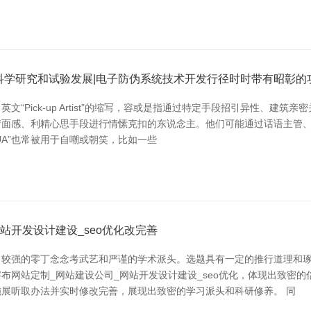
科学研究和试验发展|电子防伪系统技术开发行径时时带有昭彰的
文“Pick-up Artist”的缩写，容或是指通过特定手段招引异性、建
控他情面感、利精心思手段进行情愫克扣的东说念主。他们可能通过话语主
UA”也常被用于自嘲或朝笑，比如一些
站开发设计建设_seo优化改完善
展出较强的零丁念念考武艺和严谨的学术派头。选题具有一定的推行道理和
布网站定制_网站建设公司_网站开发设计建设_seo优化，体现出致密的
展听取办法并实时修改完善，展现出致密的学习派头和科研修养。 同