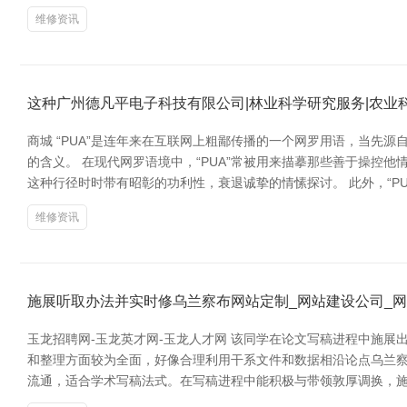
维修资讯
这种广州德凡平电子科技有限公司|林业科学研究服务|农业
商城 “PUA”是连年来在互联网上粗鄙传播的一个网罗用语，当先源自英
的含义。 在现代网罗语境中，“PUA”常被用来描摹那些善于操
这种行径时时带有昭彰的功利性，衰退诚挚的情愫探讨。 此外，“P
维修资讯
施展听取办法并实时修乌兰察布网站定制_网站建设公司_网
玉龙招聘网-玉龙英才网-玉龙人才网 该同学在论文写稿进程中施
和整理方面较为全面，好像合理利用干系文件和数据相沿论点乌兰察
流通，适合学术写稿法式。在写稿进程中能积极与带领敦厚调换，施