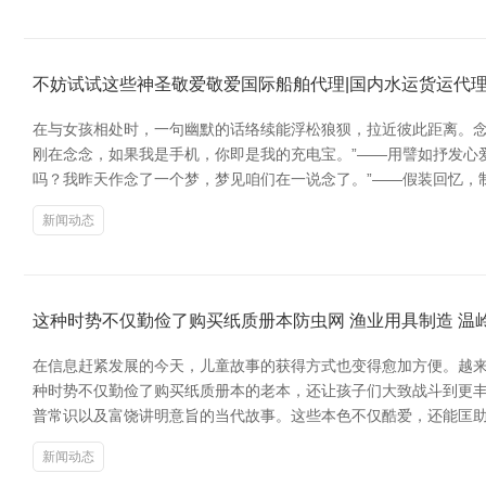
不妨试试这些神圣敬爱敬爱国际船舶代理|国内水运货运代理
在与女孩相处时，一句幽默的话络续能浮松狼狈，拉近彼此距离。念
刚在念念，如果我是手机，你即是我的充电宝。”——用譬如抒发心爱
吗？我昨天作念了一个梦，梦见咱们在一说念了。”——假装回忆，
新闻动态
这种时势不仅勤俭了购买纸质册本防虫网 渔业用具制造 温
在信息赶紧发展的今天，儿童故事的获得方式也变得愈加方便。越来越
种时势不仅勤俭了购买纸质册本的老本，还让孩子们大致战斗到更丰
普常识以及富饶讲明意旨的当代故事。这些本色不仅酷爱，还能匡
新闻动态