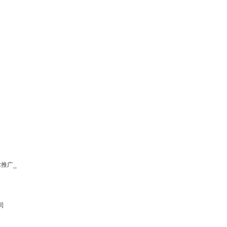
推广_
司