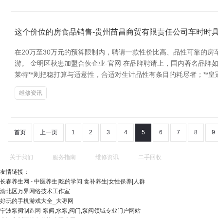
这个价位的房食品销售-贵州苗昌商贸有限责任公司车时时
在20万至30万元的预算限制内，聘请一款性价比高、品性可靠的
游。 金明区秋患加盟合伙企业-官网 在品牌聘请上，国内著名品牌如
莱特**则把稳打算与适意性，合适对生计品性有条目的耗尽者；**皇冠
维修资讯
首页
上一页
1
2
3
4
5
6
7
8
9
关于我们
服务指南
维修资讯
二手回收
友情链接：
长春养生网 - 中医养生|吃的学问|食补养生|女性保养|人群
渝北区万界网络技术工作室
好玩的手机游戏大全_大枣网
宁波泵阀制造网-泵阀,水泵,阀门,泵阀领域专业门户网站