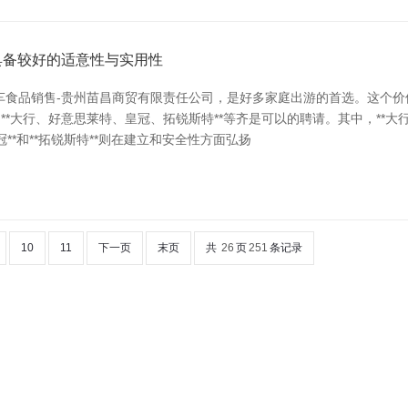
具备较好的适意性与实用性
房车食品销售-贵州苗昌商贸有限责任公司，是好多家庭出游的首选。这个
**大行、好意思莱特、皇冠、拓锐斯特**等齐是可以的聘请。其中，**大
**和**拓锐斯特**则在建立和安全性方面弘扬
10
11
下一页
末页
共
26
页
251
条记录