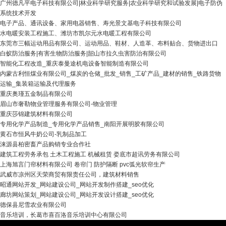
广州德凡平电子科技有限公司|林业科学研究服务|农业科学研究和试验发展|电子防伪
系统技术开发
电子产品、通讯设备、家用电器销售、寿光景文基电子科技有限公司
水电暖安装工程施工、潍坊市凯尔元水电暖工程有限公司
东莞市三幅运动用品有限公司、运动用品、鞋材、人造革、布料贴合、货物进出口
白蚁防治服务|有害生物防治服务|韶山市拉久虫害防治有限公司
智能化工程改造_重庆泰曼途机电设备智能制造有限公司
内蒙古利恒煤业有限公司_煤炭的仓储_批发_销售_工矿产品_建材的销售_铁路货物
运输_集装箱运输及代理服务
重庆奥瑾五金制品有限公司
眉山市奢勒物业管理服务有限公司-物业管理
重庆莎锦建筑材料有限公司
专用化学产品制造_专用化学产品销售_南阳开展明胶有限公司
黄石市恒风牛奶公司-乳制品加工
涞源县柏密畜产品购销专业合作社
建筑工程劳务承包 土木工程施工 机械租赁 娄底市超讯劳务有限公司
上海旭言门帘材料有限公司 卷帘门 防护隔断 pvc弧光软帘生产
武威市凉州区天荣商贸有限责任公司，建筑材料销售
昭通网站开发_网站建设公司_网站开发制作搭建_seo优化
廊坊网站策划_网站建设公司_网站开发设计搭建_seo优化
德保县尼雪农业有限公司
音乐培训，长葛市喜百洛音乐培训中心有限公司