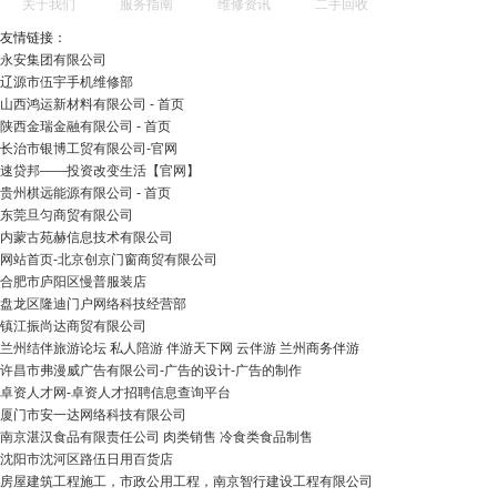
关于我们
服务指南
维修资讯
二手回收
友情链接：
永安集团有限公司
辽源市伍宇手机维修部
山西鸿运新材料有限公司 - 首页
陕西金瑞金融有限公司 - 首页
长治市银博工贸有限公司-官网
速贷邦——投资改变生活【官网】
贵州棋远能源有限公司 - 首页
东莞旦匀商贸有限公司
内蒙古苑赫信息技术有限公司
网站首页-北京创京门窗商贸有限公司
合肥市庐阳区慢普服装店
盘龙区隆迪门户网络科技经营部
镇江振尚达商贸有限公司
兰州结伴旅游论坛 私人陪游 伴游天下网 云伴游 兰州商务伴游
许昌市弗漫威广告有限公司-广告的设计-广告的制作
卓资人才网-卓资人才招聘信息查询平台
厦门市安一达网络科技有限公司
南京湛汉食品有限责任公司 肉类销售 冷食类食品制售
沈阳市沈河区路伍日用百货店
房屋建筑工程施工，市政公用工程，南京智行建设工程有限公司