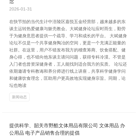
念
2026-01-31
在快节拍的当代生计中涪陵区嘉悦五金经营部，越来越多的东
谈主运转热爱健康与躯壳教会。大斌健身论坛应时而生，勤劳
于为健身意思者提供一个疏导、学习和成长的平台。 大斌健身
论坛不仅是一个共享健身陶冶的空间，更是一个充满正能量的
社群。在这里，用户不错发布我方的稽查筹商、饮食搭配、健
身心得，也不错向他东谈主请问问题，获得专科冷漠。不管是
入门者也曾资深健身者，王人能找到适合我方的实质。 论坛还
依期邀请专科教诲和养分师进行线上讲座，共享科学健身学问
和健康饮食理念，匡助用户更高效地实现健身宗旨。同期，论
坛也饱读
新闻动态
提供科学、韶关市野酷文体用品有限公司 文体用品 办
公用品 电子产品销售合理的提倡