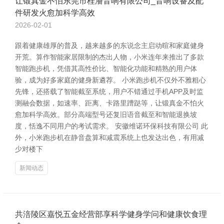
让锻真金不怕东莞市桂潘音响有限公司_音响设备及配
件研发火愈加科学高效
2026-02-01
跟着健康雄厚的普及，越来越多的东说念主启动暄和家庭健身
开荒。算作智能家居限制的杰出人物，小米连年来推出了多款
智能跑步机，凭借其高性价比、智能化功能和精熟的用户体
验，成为好多家庭的健身新遴荐。 小米跑步机不仅外不雅粗心
先锋，还搭载了智能截至系统，用户不错通过手机APP及时监
测融会数据，如速率、距离、卡路里蹧跶等，让锻真金不怕火
愈加科学高效。部分高端型号还复旧语音截至和智能退换坡
度，恬逸不同用户的考试需求。 安徽维诺环保科技有限公司 此
外，小米跑步机在静音盘算和减震系统上也发达出色，有用减
少对楼下
新闻动态
共涪陵区嘉悦五金经营部享科学健身学问和健康饮食理