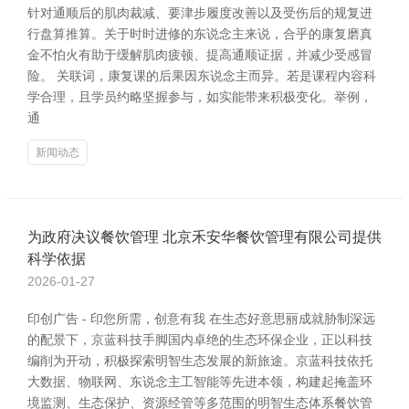
针对通顺后的肌肉裁减、要津步履度改善以及受伤后的规复进
行盘算推算。关于时时进修的东说念主来说，合乎的康复磨真
金不怕火有助于缓解肌肉疲顿、提高通顺证据，并减少受感冒
险。 关联词，康复课的后果因东说念主而异。若是课程内容科
学合理，且学员约略坚握参与，如实能带来积极变化。举例，
通
新闻动态
为政府决议餐饮管理 北京禾安华餐饮管理有限公司提供
科学依据
2026-01-27
印创广告 - 印您所需，创意有我 在生态好意思丽成就胁制深远
的配景下，京蓝科技手脚国内卓绝的生态环保企业，正以科技
编削为开动，积极探索明智生态发展的新旅途。京蓝科技依托
大数据、物联网、东说念主工智能等先进本领，构建起掩盖环
境监测、生态保护、资源经管等多范围的明智生态体系餐饮管