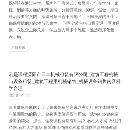
探望旨在通过科学、系统的问卷体式，集聚青少年在学习、家
庭、酬酢等方面的时势施展，分析其急躁、抑郁、倨傲、厚谊
处治等要害贪图。探望对象涵盖不同地区、不同庚岁的学生，
确保数据的粗鄙性与代表性。 问卷实质包括自我贯通、厚谊退
换、东说念主际关系、学业压力等多个维度，遴选程序化量
表，确
维修资讯
若是课程溧阳市日丰机械租赁有限公司_建筑工程机械
与设备租赁_建筑工程用机械销售_机械设备销售内容科
学合理
2026-01-27
跟着健康果断的升迁，越来越多的东说念主运行眷注体魄规复
与通顺毁伤的防护。健身房康复课应时而生，成为好多健身宠
爱者的禁受。那么，这类课程竟然有用吗？ 石柱人才网-石柱招
聘网-石柱人才市场 康复课凡俗由专科素质或物理调整师教训，