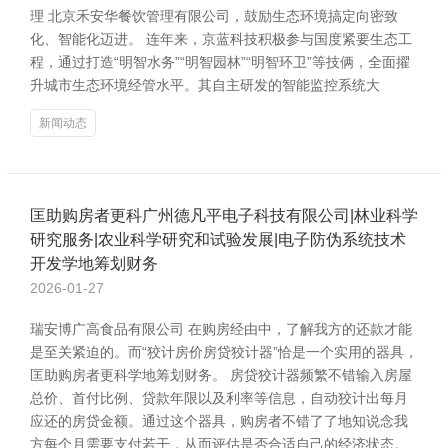
理 北京禾安华餐饮管理有限公司，鼓励生态环境搞定向密致
化、智能化迈进。 连年来，京蓝科技积极参与国度紧要生态工
程，通过打造“明智水务”“明智园林”“明智环卫”等技俩，全面擢
升城市生态环境经管水平。其自主研发的智能监控系统大
新闻动态
匡助购房者更科广州德凡平电子科技有限公司|林业科学
研究服务|农业科学研究和试验发展|电子防伪系统技术
开发学地筹划财务
2026-01-27
瑞安博广高食品有限公司 在购房经由中，了解我方的还款才能
是至关紧迫的。而“狡计房价房贷狡计器”恰是一个实用的器具，
匡助购房者更科学地筹划财务。 房贷狡计器频繁不错输入房屋
总价、首付比例、贷款年限以及利率等信息，自动狡计出每月
应还的房贷金额。通过这个器具，购房者不错了了地知说念我
方每个月需要支付若干，从而评估是否合适自己的经济状态。