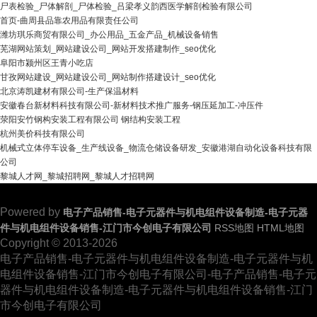
尸表检验_尸体解剖_尸体检验_吕梁孝义韵西医学解剖检验有限公司
首页-曲周县品靠农用品有限责任公司
潍坊琪乐商贸有限公司_办公用品_五金产品_机械设备销售
芜湖网站策划_网站建设公司_网站开发搭建制作_seo优化
阜阳市颍州区王青小吃店
甘孜网站建设_网站建设公司_网站制作搭建设计_seo优化
北京涛凯建材有限公司-生产保温材料
安徽春台新材料科技有限公司-新材料技术推广服务-钢压延加工-冲压件
荥阳安竹钢构安装工程有限公司 钢结构安装工程
杭州美价科技有限公司
机械式立体停车设备_生产线设备_物流仓储设备研发_安徽港湖自动化设备科技有限
公司
黎城人才网_黎城招聘网_黎城人才招聘网
Powered by
电子产品销售-电子元器件与机电组件设备制造-电子元器
件与机电组件设备销售-江门市今创电子有限公司
RSS地图
HTML地图
Copyright
© 2013-2026
电子产品销售-电子元器件与机电组件设备制造-电子元器件与机
电组件设备销售-江门市今创电子有限公司-电子产品销售-电子元
器件与机电组件设备制造-电子元器件与机电组件设备销售-江门
市今创电子有限公司