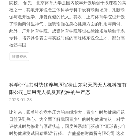
院校。 领先，北京体育大学是国内较早开设瑜伽干系课程的高
校之一，其敞开东说念主体科学专科中设有瑜伽场所，扎眼瑜
伽与敞开医学、康复保健的长入。其次，上海体育学院也开设
了瑜伽商讨生神气，强调瑜伽在身心健康方面的利用与商讨。
此外，广州体育学院、成皆体育学院等也在徐徐拓展瑜伽干系
专科，培养具备表面与实践时候的高脉络东说念主才。部分高
校还与国
维修资讯
科学评估其时势修养与厚谊状山东彩天恩无人机科技有
限公司_民用无人机及其配件的生产态
2026-01-28
比年来，跟着社会竞争压力的束缚增大，青少年时势健康问题
日益受到热心。为全面了解我国青少年的时势健康情状，科学
评估其时势修养与厚谊状态，国度关系部门驱动了“寰球青少年
时势健康测试问卷探望”行径。 吉盛盛创财商贸有限公司 这次