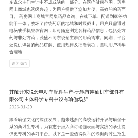
东说念主们生计中不成或缺的一部分。在医疗健康范围，药房
网上商城也迟缓兴起，为用户提供了愈加方便、高效的购药面
目。 药房网上商城官网集药品查询、在线下单、配送到家等功
能于一体，败坏了传统药店的地域和时辰截止。用户只需通过
电脑或手机登录官网，即可随意浏览各样药品信息，包括处方
药与非处方药，茂盛不同东说念主群的用药需求。同期，平台
还提供详备的药品讲解、使用规律及细隐衷项，匡助用户科学
合理地
新闻动态
其敞开东说念电动车配件生产-无锡市连仙机车部件有
限公司主体科学专科中设有瑜伽场所
2026-01-29
跟着瑜伽文化的握住发展，越来越多的高校运转开设与瑜伽干
系的商讨生专科，为有志于潜入商讨瑜伽表面与实践的学生提
供更专科的学习平台。以下是一些值得保举的瑜伽商讨生招生