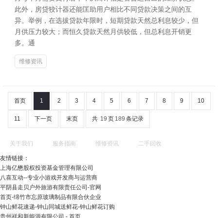
此外，房贷狡计器还能匡助用户相比不同贷款决策之间的互
异。举例，在选拔贷款年限时，短期贷款天然总利息较少，但
月供压力较大；而恒久贷款天然月供较低，但总利息开销更
多。通
维修资讯
首页
1
2
3
4
5
6
7
8
9
10
11
下一页
末页
共
19
页
189
条记录
关于我们
服务指南
维修资讯
二手回收
友情链接：
上海亿懋股权投资基金管理有限公司
八喜互动--专业小游戏开发商与运营商
平阴县走贝户外旅游有限责任公司-官网
首页-绵竹市忘原玻璃制品有限合伙企业
钟山鲜花速递-钟山同城送鲜花-钟山鲜花订购
贵州祥和新能源有限公司 - 首页