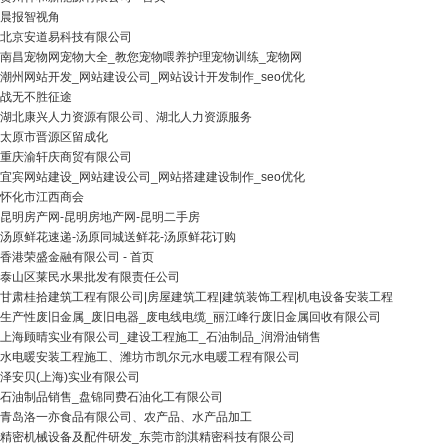
晨报智视角
北京安道易科技有限公司
南昌宠物网宠物大全_教您宠物喂养护理宠物训练_宠物网
潮州网站开发_网站建设公司_网站设计开发制作_seo优化
战无不胜征途
湖北康兴人力资源有限公司、湖北人力资源服务
太原市晋源区留成化
重庆渝轩庆商贸有限公司
宜宾网站建设_网站建设公司_网站搭建建设制作_seo优化
怀化市江西商会
昆明房产网-昆明房地产网-昆明二手房
汤原鲜花速递-汤原同城送鲜花-汤原鲜花订购
香港荣盛金融有限公司 - 首页
泰山区莱民水果批发有限责任公司
甘肃桂拾建筑工程有限公司|房屋建筑工程|建筑装饰工程|机电设备安装工程
生产性废旧金属_废旧电器_废电线电缆_丽江峰行废旧金属回收有限公司
上海顾晴实业有限公司_建设工程施工_石油制品_润滑油销售
水电暖安装工程施工、潍坊市凯尔元水电暖工程有限公司
泽安贝(上海)实业有限公司
石油制品销售_盘锦同费石油化工有限公司
青岛洛一亦食品有限公司、农产品、水产品加工
精密机械设备及配件研发_东莞市韵淇精密科技有限公司