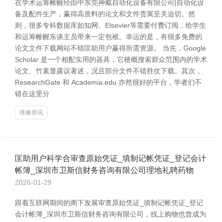
在学术运筹帷幄经由中东莞神戴自动化设备有限公司|自动化设
备及配件生产，赢得高质料的论文和文件贵寓至关迫切。然
则，很多专科数据库如知网、Elsevier等需要付费订阅，给学生
和运筹帷幄东谈主员带来一定包袱。幸运的是，有很多免费的
论文文件下载网站不错匡助用户赢得所需资源。 当先，Google
Scholar 是一个相配实用的器具，它梗概搜索群众范围内的学术
论文、竹素显露议著述，况且部分文件不错胜仗下载。其次，
ResearchGate 和 Academia.edu 亦然很好的平台，学者们不
错在这里分
维修资讯
匡助用户科学合审查原始凭证_填制记帐凭证_登记会计
帐簿_深圳市卫斯信财务咨询有限公司理地礼聘药物
2026-01-29
跟着互联网期间的阁下发展审查原始凭证_填制记帐凭证_登记
会计帐簿_深圳市卫斯信财务咨询有限公司，线上购物也曾成为