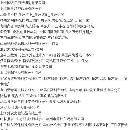
上海国诚日用品调剂有限公司
上海腾量精密仪器有限公司
江豪星座网-星座占卜_星座速配_星座运势
赣州泵阀网-泵阀网止回阀,调节阀,离心泵,管道泵,自吸泵,化
贵阳商务伴游网 私人陪游 伴游天下 云伴游 贵阳结伴旅游论坛
爱贷宝--金融创业放款端--全国招募代理商,月入万元只是起点
三门鲜花速递-三门同城送鲜花-三门鲜花订购
西藏驰彩信息技术股份有限公司 - 首页
淮安大成特钢有限公司-官网
金斗云数据-专注海外云主机VPS服务器,美国高防香港日本VP
酒泉网站设计_网站建设公司_网站搭建建设开发_seo优化
东莞市栋源喷雾净化设备有限公司
上海博阳物流有限公司网站
宁波奇达智能科技有限公司_技术服务_技术开发_技术咨询_技术交流_技术转让_技
术推广_
废旧沥青再生技术研发-非金属矿及制品销售-温岭市纳洋建筑工业科技有限公司
防粘纸|复合纸生产|余杭市淇欢纸品有限公司
武邑县洛欧冉盐业专营有限公司|食盐批发及配送服务
泽安贝(上海)实业有限公司
上海烁安文化礼品有限公司
建材批发_生态环境材料销售_漳州市潭杜贸易有限公司
中卫码头环保科技有限公司|其他技术推广服务|资源再生利用技术研发|生产性废旧金