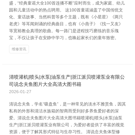
盛，“经典童谣大全100首连播不断”应时而生，成为家庭、幼儿
园和儿童活动中的热点聘用。 这100首童谣涵盖了中国传统文
化、童话故事、当然科普等多个主题，既有《小星星》《两只
老虎》等耳闻则诵的经典曲目，也有《小燕子》《找一又友》
等宽裕教会真理的歌曲。每一路门是进程技巧磨练的音乐瑰
宝，不仅让孩子在安静中学习，也唤起家长们的童年致密。
维修资讯
清喷灌机|喷头|水泵|油泵生产|浙江派贝喷灌泵业有限公
司说念夫鱼图片大全高清大图书籍
2026-01-27
清说念夫鱼，学名“吸盘鱼”，是一种常见的淡水不雅赏鱼，因其
私有的外形和清洁水族箱的智商而受到好多养鱼爱好者的深
爱。清说念夫鱼图片大全高清大图书籍喷灌机|喷头|水泵|油泵
生产|浙江派贝喷灌泵业有限公司，为爱好者提供了丰富的视觉
资源，便于了解其形式特征与生存习性。 清说念夫鱼体型修