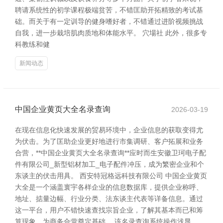
聘请系统性的初学课程极端贫苦，不错匡助开拓精致的考试基
础。而关于有一定训导的健身嗜好者，不错通过进阶视频挑战
自我，进一步栽培肌肉质地和体能水平。 穴場社 此外，很多专
科教练和健
新闻动态
中国企业黄页大全名录查询
2026-03-19
在现在信息化快速发展的贸易环境中，企业信息的获取变得尤
为伏击。为了匡助企业更好地进行市集调研、客户拓展和业务
合营，**中国企业黄页大全名录查询**应时而生安徽卫珂电子配
件有限公司_新型铝材加工_电子配件冲压，成为繁密企业和个
东谈主的伏击用具。 西安特冠格远科技有限公司 中国企业黄页
大全是一个涵盖寰宇各样企业的信息数据库，提供企业称呼、
地址、掂量边幅、行业分类、法东谈主代表等详备信息。通过
这一平台，用户不错快速查找宗旨企业，了解其基本而已和筹
算现象，为商务合营奠定基础。 该名录查询系统操作浅显，