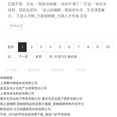
忍俊不禁。又如：“我告诉电脑：‘你别不满了！’它说：‘你先关
掉我，我就见原你。’”这么的幽默，既面对生存，又充满思象
力。 万源人才网_万源招聘网_万源人才市场 见笑
新闻动态
首页
1
2
3
4
5
6
7
8
9
10
11
下一页
末页
共
56
页
552
条记录
关于我们
服务指南
维修资讯
二手回收
友情链接：
上海爽尚网络科技有限公司
逊克县培占信息产业有限责任公司
上海玮雷佳科技有限公司
重庆毛毛虫电子商务有限公司-重庆毛毛虫电子商务有限公司
商丘宠物网 宠物猫狗品种及图片视频_宠物猫咪狗狗专业平台
教育咨询 北京闵夏教育科技有限公司
手游 _好玩的手机游戏免费下载_最热门的手机游戏