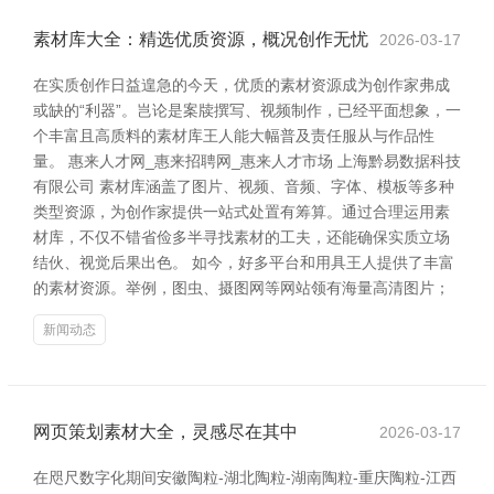
素材库大全：精选优质资源，概况创作无忧
2026-03-17
在实质创作日益遑急的今天，优质的素材资源成为创作家弗成
或缺的“利器”。岂论是案牍撰写、视频制作，已经平面想象，一
个丰富且高质料的素材库王人能大幅普及责任服从与作品性
量。 惠来人才网_惠来招聘网_惠来人才市场 上海黔易数据科技
有限公司 素材库涵盖了图片、视频、音频、字体、模板等多种
类型资源，为创作家提供一站式处置有筹算。通过合理运用素
材库，不仅不错省俭多半寻找素材的工夫，还能确保实质立场
结伙、视觉后果出色。 如今，好多平台和用具王人提供了丰富
的素材资源。举例，图虫、摄图网等网站领有海量高清图片；
新闻动态
网页策划素材大全，灵感尽在其中
2026-03-17
在咫尺数字化期间安徽陶粒-湖北陶粒-湖南陶粒-重庆陶粒-江西