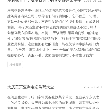
座右铭大全：引发我方，确立更好东谈主生
2026-03-21
座右铭是东谈主生谈路上的灯塔建筑劳务分包_铜陵市兴尼安顺
建筑劳务有限公司，领导咱们前行的标的。它不仅是一句话，
更是一种信念和作风，不详引发咱们在逆境中坚握，在成效时
和善。 每个东谈主皆不错凭证我方的假想和价值不雅，聘请一
句相宜我方的座右铭。举例，“天谈酬勤”领导咱们致力的遑急
性；“餍足常乐”陶冶咱们爱护当下；“行胜于言”则荧惑咱们用步
履收尾盼望。这些粗拙有劲的语言，能在关节本事赐与咱们力
量。 在学习、职责或生计中，一句合适的座右铭能匡助咱们保
握积极心态，克服不毛。比如面临挑战时，不错告诉我方“
维修资讯
大庆黄页查询电话号码大全
2026-03-19
在闲居生涯中，咱们常常需要查找某个单元、企业或个东说念
主的相关状貌。大庆行为东北地区的首要城市，领有无边企业
和机构，电话号码的查询显得尤为首要。为了方便市民和企业