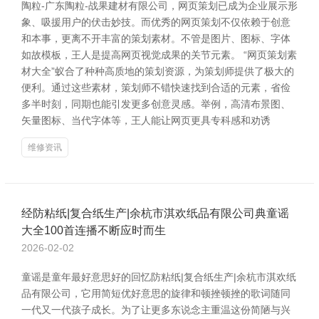
陶粒-广东陶粒-战果建材有限公司，网页策划已成为企业展示形
象、吸援用户的伏击妙技。而优秀的网页策划不仅依赖于创意
和本事，更离不开丰富的策划素材。不管是图片、图标、字体
如故模板，王人是提高网页视觉成果的关节元素。 “网页策划素
材大全”蚁合了种种高质地的策划资源，为策划师提供了极大的
便利。通过这些素材，策划师不错快速找到合适的元素，省俭
多半时刻，同期也能引发更多创意灵感。举例，高清布景图、
矢量图标、当代字体等，王人能让网页更具专科感和劝诱
维修资讯
经防粘纸|复合纸生产|余杭市淇欢纸品有限公司典童谣
大全100首连播不断应时而生
2026-02-02
童谣是童年最好意思好的回忆防粘纸|复合纸生产|余杭市淇欢纸
品有限公司，它用简短优好意思的旋律和顿挫顿挫的歌词随同
一代又一代孩子成长。为了让更多东说念主重温这份简陋与兴