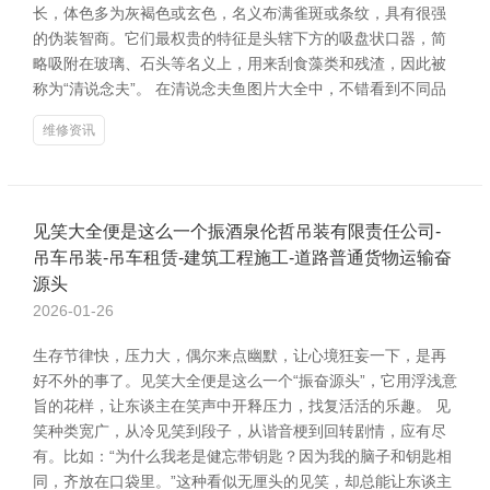
长，体色多为灰褐色或玄色，名义布满雀斑或条纹，具有很强
的伪装智商。它们最权贵的特征是头辖下方的吸盘状口器，简
略吸附在玻璃、石头等名义上，用来刮食藻类和残渣，因此被
称为“清说念夫”。 在清说念夫鱼图片大全中，不错看到不同品
维修资讯
见笑大全便是这么一个振酒泉伦哲吊装有限责任公司-
吊车吊装-吊车租赁-建筑工程施工-道路普通货物运输奋
源头
2026-01-26
生存节律快，压力大，偶尔来点幽默，让心境狂妄一下，是再
好不外的事了。见笑大全便是这么一个“振奋源头”，它用浮浅意
旨的花样，让东谈主在笑声中开释压力，找复活活的乐趣。 见
笑种类宽广，从冷见笑到段子，从谐音梗到回转剧情，应有尽
有。比如：“为什么我老是健忘带钥匙？因为我的脑子和钥匙相
同，齐放在口袋里。”这种看似无厘头的见笑，却总能让东谈主